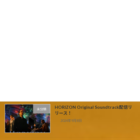
JUNA SERITA's new album, [SHOW ME
RIGHT NOW!].
2025年4月10日
I was in charge of the music for the
未分類
JAXA booth at EXPO2025.
2025年4月6日
「まだ見ぬ宇宙へ」
未分類
OriginalSoundtrack 2024/12/14配信開
始！
2024年12月2日
HORIZON Original Soundtrack配信リ
未分類
リース！
2024年9月8日