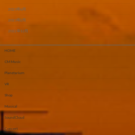
2023年6月
2023年2月
2022年12月
HOME
CM Music
Planetarium
VR
Shop
Musical
SoundCloud
Concert