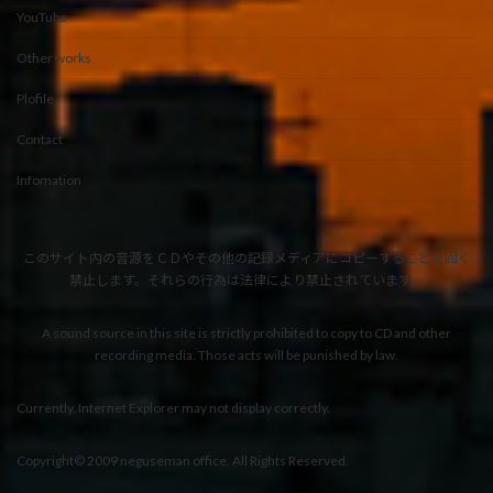
YouTube
Other works
Plofile
Contact
Infomation
このサイト内の音源をＣＤやその他の記録メディアにコピーすることを固く
禁止します。それらの行為は法律により禁止されています。
A sound source in this site is strictly prohibited to copy to CD and other
recording media. Those acts will be punished by law.
Currently, Internet Explorer may not display correctly.
Copyright©️ 2009 neguseman office. All Rights Reserved.